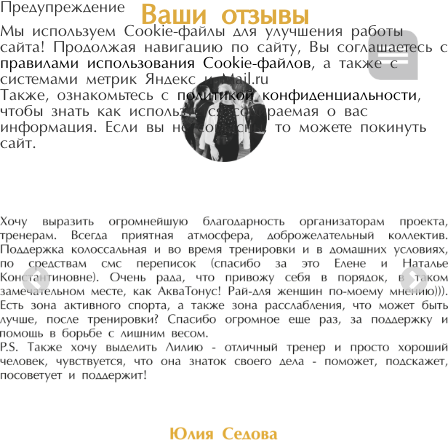
Перейти
Ваши отзывы
к
Мы используем Cookie-файлы для улучшения работы
содержимому
сайта! Продолжая навигацию по сайту, Вы соглашаетесь с
правилами использования Cookie-файлов
, а также с
системами метрик Яндекс и Mail.ru
Также, ознакомьтесь с
политикой конфиденциальности
,
чтобы знать как используется собираемая о вас
информация. Если вы не согласны, то можете покинуть
сайт.